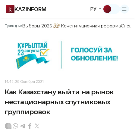
KAZINFORM
РУ
Выборы-2026
Конституционная реформа
Спецп
Тренды:
14:42, 29 Октября 2021
Как Казахстану выйти на рынок
нестационарных спутниковых
группировок