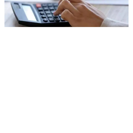
Фото: gov.kz
Проект направлен на привлечение
квалифицированных специалистов в сельскую
местность. Предлагается расширить список
получателей господдержки, включив в него
работников архивов и специалистов в сфере
цифровых технологий, а также установить четкие
сроки предоставления выплат.
Кроме того, предусматривается приведение
терминов и определений в соответствие
с нормами Конституции Республики Казахстан
и Законом Республики Казахстан
«О государственных и социально ответственных