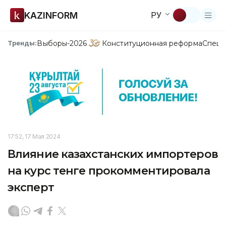
KAZINFORM
РУ
Выборы-2026
Конституционная реформа
Спецп
Тренды:
17:52, 17 Мая 2024
Влияние казахстанских импортеров
на курс тенге прокомментировала
эксперт