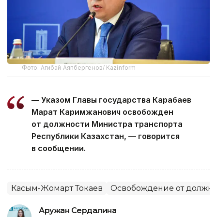
Фото: Агибай Аяпбергенов/ Kazinform
— Указом Главы государства Карабаев
Марат Каримжанович освобожден
от должности Министра транспорта
Республики Казахстан, — говорится
в сообщении.
Касым-Жомарт Токаев
Освобождение от должно
Аружан Сердалина