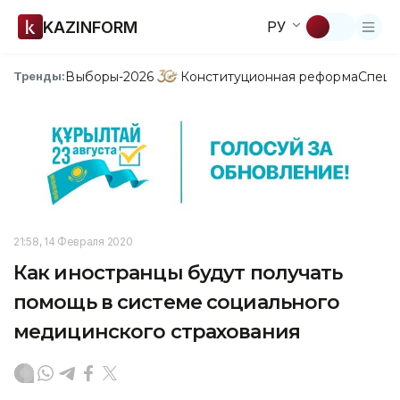
KAZINFORM
РУ
Выборы-2026
Конституционная реформа
Спецп
Тренды:
21:58, 14 Февраля 2020
Как иностранцы будут получать
помощь в системе социального
медицинского страхования