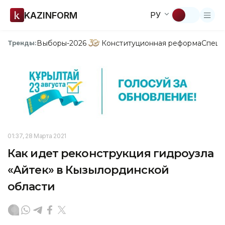
KAZINFORM
РУ
Выборы-2026
Конституционная реформа
Спецп
Тренды:
01:37, 28 Марта 2021
Как идет реконструкция гидроузла
«Айтек» в Кызылординской
области