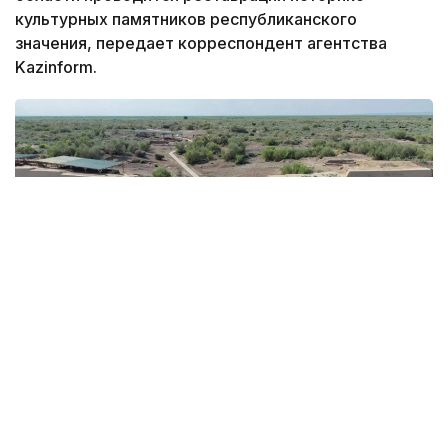
культурных памятников республиканского
значения, передает корреспондент агентства
Kazinform.
Фото: Кызылординский областной центр по охране
историко-культурного наследия
Реставрацией мавзолея Бакатам в Казалинском