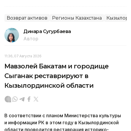
Возврат активов
Регионы Казахстана
Кызылорд
Динара Сугурбаева
Автор
11:36, 07 Августа 2026
Мавзолей Бакатам и городище
Сыганак реставрируют в
Кызылординской области
В соответствии с планом Министерства культуры
и информации РК в этом году в Кызылординской
области проводится реставрация историко-