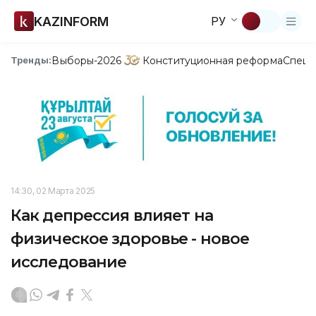
KAZINFORM
РУ
Выборы-2026
Конституционная реформа
Спецп
Тренды:
14:30, 02 Марта 2025
Как депрессия влияет на
физическое здоровье - новое
исследование