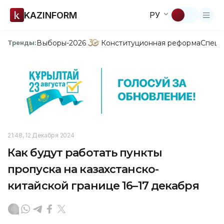
KAZINFORM
РУ
Выборы-2026
Конституционная реформа
Спецп
Тренды:
21:48, 12 Декабря 2024
Как будут работать пункты
пропуска на казахстанско-
китайской границе 16–17 декабря