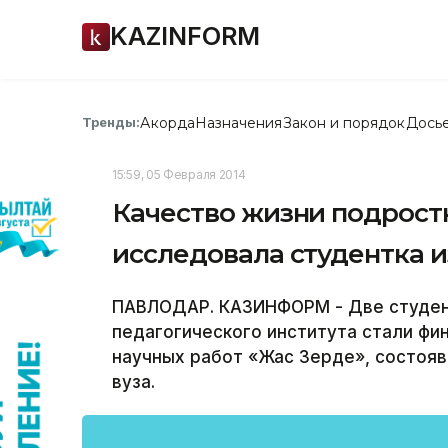
KAZINFORM
Акорда
Назначения
Закон и порядок
Дось
Тренды:
15:59, 05 Февраля 2014
Качество жизни подрост
исследовала студентка 
ПАВЛОДАР. КАЗИНФОРМ - Две студен
педагогического института стали ф
научных работ «Жас Зерде», состоя
вуза.