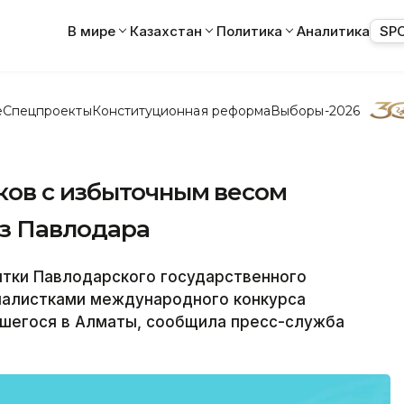
В мире
Казахстан
Политика
Аналитика
SP
е
Спецпроекты
Конституционная реформа
Выборы-2026
ков с избыточным весом
из Павлодара
тки Павлодарского государственного
иналистками международного конкурса
вшегося в Алматы, сообщила пресс-служба