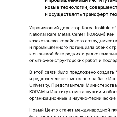
и промышленными институтами
новые технологии, совершенс
и осуществлять трансферт тех
Управляющий директор Korea Institute of 
National Rare Metals Center (KORAM) Кён
казахстанско-корейского сотрудничеств
и промышленного потенциала обеих стра
к сырьевой базе редких и редкоземельн
опытно-конструкторских работ и после
В этой связи было предложено создать
и редкоземельных металлов на базе Инс
University. Представители Министерства
KORAM и Института металлургии и обо
организационные и научно-технические 
Новый Центр станет международной пл
фундаментальных и прикладных исследо