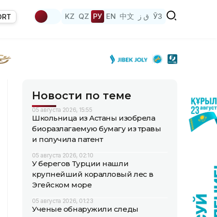
KZ
QZ
РУ
EN
中文
ق ز
ЎЗ
ORT
Новости по теме
05 августа 2026, 15:55
Школьница из Астаны изобрела
биоразлагаемую бумагу из травы
и получила патент
05 августа 2026, 02:10
У берегов Турции нашли
крупнейший коралловый лес в
Эгейском море
05 августа 2026, 01:23
Ученые обнаружили следы