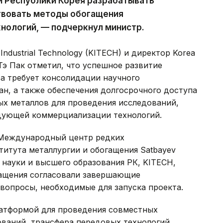
 Республики Корея разрабатывать
твовать методы обогащения
нологий, — подчеркнул министр.
Industrial Technology (KITECH) и директор Korea
 Тэ Пак отметил, что успешное развитие
а требует консолидации научного
н, а также обеспечения долгосрочного доступа
ых металлов для проведения исследований,
дующей коммерциализации технологий.
 Международный центр редких
титута металлургии и обогащения Satbayev
 науки и высшего образования РК, KITECH,
гащения согласовали завершающие
вопросы, необходимые для запуска проекта.
атформой для проведения совместных
ваний, трансфера передовых технологий,