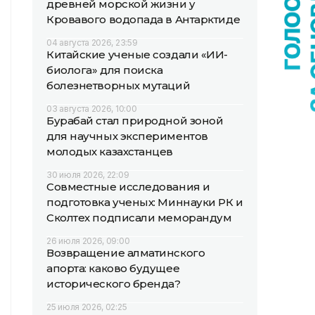
древней морской жизни у
Кровавого водопада в Антарктиде
04 августа 2026, 23:59
Китайские ученые создали «ИИ-
биолога» для поиска
болезнетворных мутаций
03 августа 2026, 10:00
Бурабай стал природной зоной
для научных экспериментов
молодых казахстанцев
30 июля 2026, 22:09
Совместные исследования и
подготовка ученых: Миннауки РК и
Сколтех подписали меморандум
26 июля 2026, 09:00
Возвращение алматинского
апорта: каково будущее
исторического бренда?
25 июля 2026, 02:25