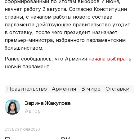
сформированный по итогам выборов 7 июня,
начнет работу 2 августа. Согласно Конституции
страны, с началом работы нового состава
парламента действующее правительство уходит
в отставку, после чего президент назначает
премьер-министра, избранного парламентским
большинством.
Ранее сообщалось, что Армения
начала выбирать
новый парламент.
Правительство
Армения
В мире
Отставки
П
Зарина Жакупова
Автор
21:31, 23 Июля 2026