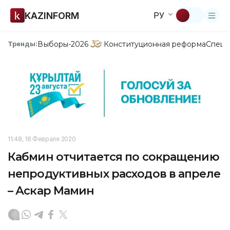
KAZINFORM
РУ
Выборы-2026
Конституционная реформа
Спецп
Тренды:
11:48, 18 Февраля 2020
Кабмин отчитается по сокращению
непродуктивных расходов в апреле
– Аскар Мамин