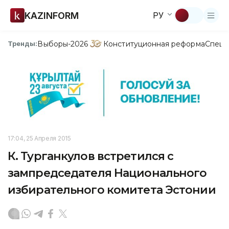
KAZINFORM
РУ
Выборы-2026
Конституционная реформа
Спецп
Тренды:
17:04, 25 Апреля 2015
К. Турганкулов встретился с
зампредседателя Национального
избирательного комитета Эстонии