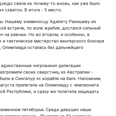
дзюдо свела их почему-то вновь, как уже было
 схваток. В итоге - 5 место.
ры. Нашему знаменосцу Адилету Ракишеву из
вой встрече, по воле жребия, достался сильный
л на равных. Но во втором, и особенно, в
е и тактическое мастерство венгерского боксера
ом, Олимпиада осталась без дальнейшего
- единственные «игровики» делегации
азгромили своих сверстниц из Австралии -
ыли в Сингапур «с корабля на бал». Напомним,
августа прилетела на Олимпиаду с чемпионата
ой Республике, и сразу же полетела защищать
ременном пятиборье. Среди девушек наша