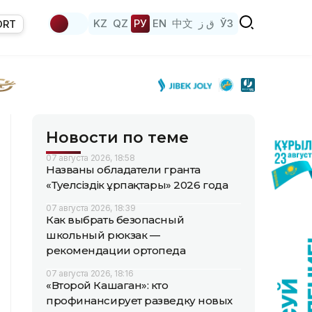
KZ
QZ
РУ
EN
中文
ق ز
ЎЗ
ORT
Новости по теме
07 августа 2026, 18:58
Названы обладатели гранта
«Тәуелсіздік ұрпақтары» 2026 года
07 августа 2026, 18:39
Как выбрать безопасный
школьный рюкзак —
рекомендации ортопеда
07 августа 2026, 18:16
«Второй Кашаган»: кто
профинансирует разведку новых