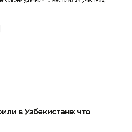
 совсем удачно - 19 место из 24 участниц.
ли в Узбекистане: что