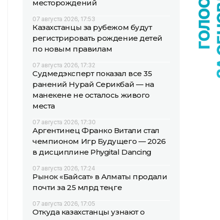
месторождений
07 августа 2026, 17:53
Казахстанцы за рубежом будут
регистрировать рождение детей
по новым правилам
07 августа 2026, 17:32
Судмедэксперт показал все 35
ранений Нурай Серикбай — на
манекене не осталось живого
места
07 августа 2026, 17:30
Аргентинец Франко Витали стал
чемпионом Игр Будущего — 2026
в дисциплине Phygital Dancing
07 августа 2026, 17:24
Рынок «Байсат» в Алматы продали
почти за 25 млрд теңге
07 августа 2026, 17:05
Откуда казахстанцы узнают о