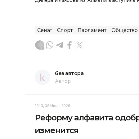
Диляра Ильясова из Алматы выступила не
Сенат
Спорт
Парламент
Общество
без автора
Автор
12:13, 08 Июля 2026
Реформу алфавита одобри
изменится