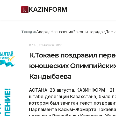
KAZINFORM
Акорда
Назначения
Закон и порядок
Дось
Тренды:
07:45, 23 Августа 2010
К.Токаев поздравил перв
юношеских Олимпийских 
Кандыбаева
АСТАНА. 23 августа. КАЗИНФОРМ - 21 
штабе делегации Казахстана, было п
котором был зачитан текст поздрав
Парламента Касым-Жомарта Токаева 