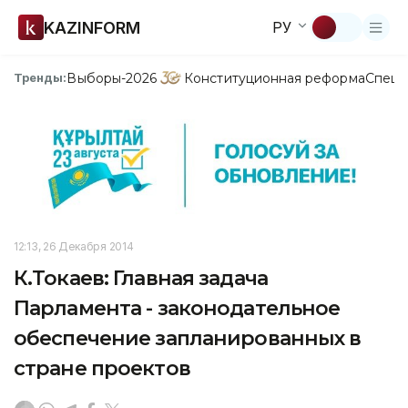
KAZINFORM
РУ
Выборы-2026
Конституционная реформа
Спецп
Тренды:
12:13, 26 Декабря 2014
К.Токаев: Главная задача
Парламента - законодательное
обеспечение запланированных в
стране проектов