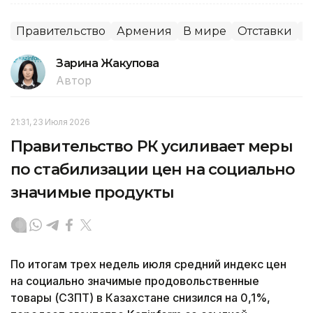
Правительство
Армения
В мире
Отставки
П
Зарина Жакупова
Автор
21:31, 23 Июля 2026
Правительство РК усиливает меры
по стабилизации цен на социально
значимые продукты
По итогам трех недель июля средний индекс цен
на социально значимые продовольственные
товары (СЗПТ) в Казахстане снизился на 0,1%,