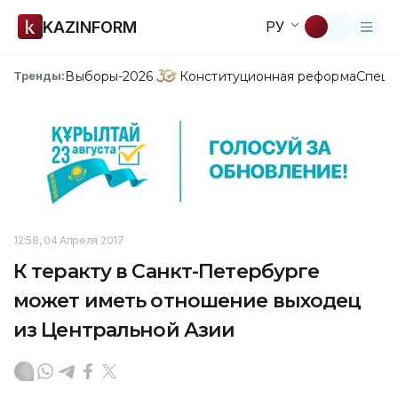
KAZINFORM
РУ
Выборы-2026
Конституционная реформа
Спецп
Тренды:
12:58, 04 Апреля 2017
К теракту в Санкт-Петербурге
может иметь отношение выходец
из Центральной Азии