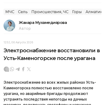
МЧС
Сель
Происшествия, ЧС
Горы
Алматинс
Жанара Мухамедиярова
Автор
12:52, 06 Августа 2026
Электроснабжение восстановили в
Усть-Каменогорске после урагана
Электроснабжение во всех жилых районах Усть-
Каменогорска полностью восстановлено после
урагана, но аварийные бригады продолжают
устранять последствия непогоды на дачных
массивах, подключать светофоры и наружное