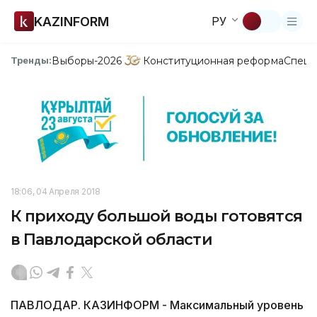
KAZINFORM
РУ
Выборы-2026
Конституционная реформа
Спецп
Тренды:
18:06, 04 Апреля 2018
К приходу большой воды готовятся
в Павлодарской области
ПАВЛОДАР. КАЗИНФОРМ - Максимальный уровень