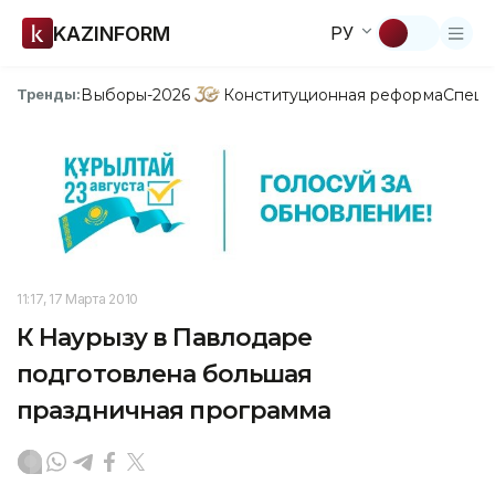
KAZINFORM
РУ
Выборы-2026
Конституционная реформа
Спецп
Тренды:
11:17, 17 Марта 2010
К Наурызу в Павлодаре
подготовлена большая
праздничная программа