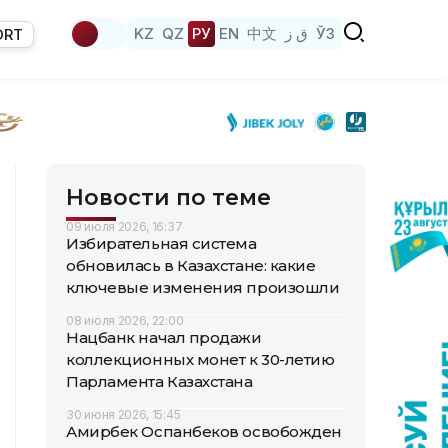
KZ
QZ
РУ
EN
中文
ق ز
ЎЗ
ORT
Новости по теме
09 июля 2026, 16:37
Избирательная система
обновилась в Казахстане: какие
ключевые изменения произошли
08 июля 2026, 22:00
Нацбанк начал продажи
коллекционных монет к 30-летию
Парламента Казахстана
30 июня 2026, 15:45
Амирбек Оспанбеков освобожден