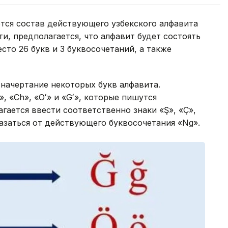
ется состав действующего узбекского алфавита
ти, предполагается, что алфавит будет состоять
есто 26 букв и 3 буквосочетаний, а также
 начертание некоторых букв алфавита.
, «Ch», «Oʻ» и «Gʻ», которые пишутся
гается ввести соответственно знаки «Ş», «Ç»,
казаться от действующего буквосочетания «Ng».