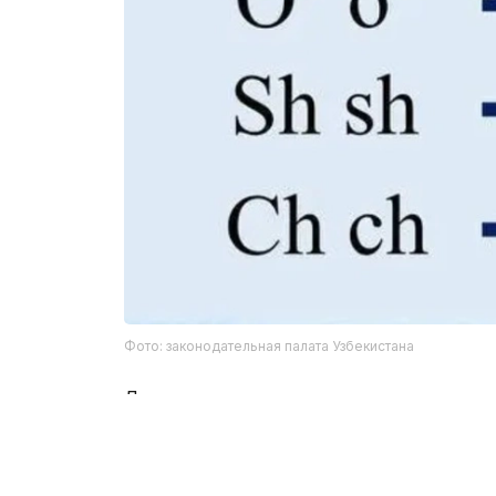
Фото: законодательная палата Узбекистана
Депутаты предложили внедрять изменен
национальная валюта и ценные бумаги 