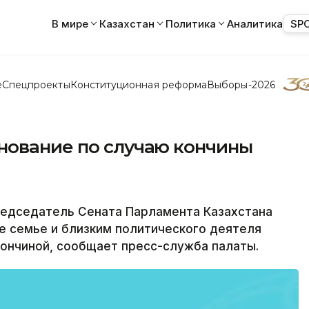
В мире
Казахстан
Политика
Аналитика
SP
е
Спецпроекты
Конституционная реформа
Выборы-2026
нование по случаю кончины
редседатель Сената Парламента Казахстана
е семье и близким политического деятеля
кончиной, сообщает пресс-служба палаты.