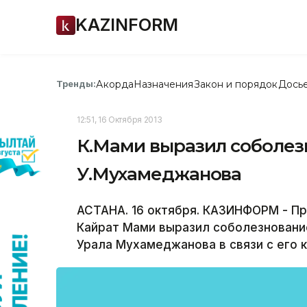
KAZINFORM
Акорда
Назначения
Закон и порядок
Дось
Тренды:
12:51, 16 Октября 2013
К.Мами выразил соболез
У.Мухамеджанова
АСТАНА. 16 октября. КАЗИНФОРМ - П
Кайрат Мами выразил соболезновани
Урала Мухамеджанова в связи с его 