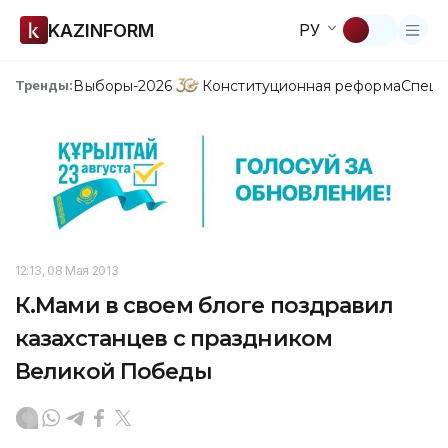
KAZINFORM
РУ
Выборы-2026
Конституционная реформа
Спецп
Тренды:
12:13, 08 Мая 2013
К.Мами в своем блоге поздравил
казахстанцев с праздником
Великой Победы