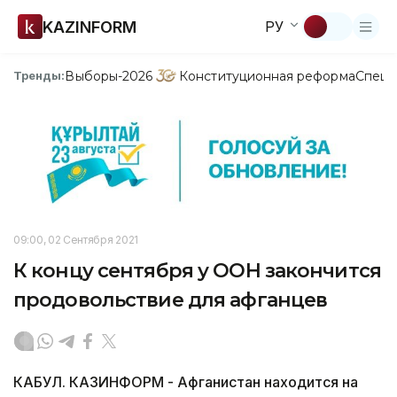
KAZINFORM
РУ
Выборы-2026
Конституционная реформа
Спецп
Тренды:
09:00, 02 Сентября 2021
К концу сентября у ООН закончится
продовольствие для афганцев
КАБУЛ. КАЗИНФОРМ - Афганистан находится на