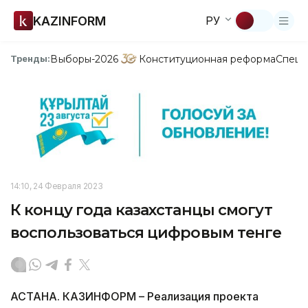
KAZINFORM
РУ
Выборы-2026
Конституционная реформа
Спецп
Тренды:
14:10, 24 Февраля 2023
К концу года казахстанцы смогут
воспользоваться цифровым тенге
АСТАНА. КАЗИНФОРМ – Реализация проекта