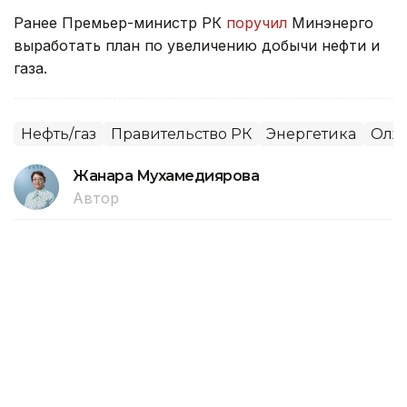
Ранее Премьер-министр РК
поручил
Минэнерго
выработать план по увеличению добычи нефти и
газа.
Нефть/газ
Правительство РК
Энергетика
Олжа
Жанара Мухамедиярова
Автор
16:15, 27 Июля 2026
Сериккали Брекешев избран новым
председателем Kazenergy