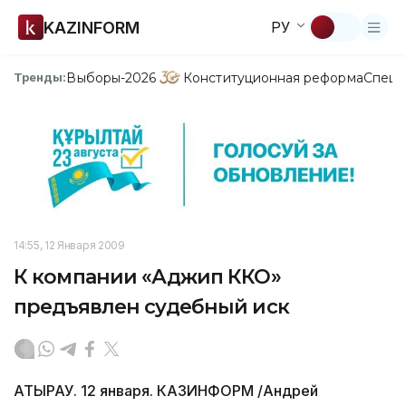
KAZINFORM
РУ
Выборы-2026
Конституционная реформа
Спецп
Тренды:
14:55, 12 Января 2009
К компании «Аджип ККО»
предъявлен судебный иск
АТЫРАУ. 12 января. КАЗИНФОРМ /Андрей