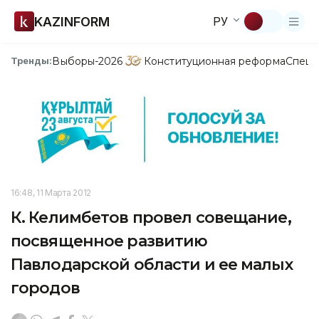
KAZINFORM
РУ
Выборы-2026
Конституционная реформа
Спецп
Тренды:
16:48, 11 Марта 2012
К. Келимбетов провел совещание,
посвященное развитию
Павлодарской области и ее малых
городов