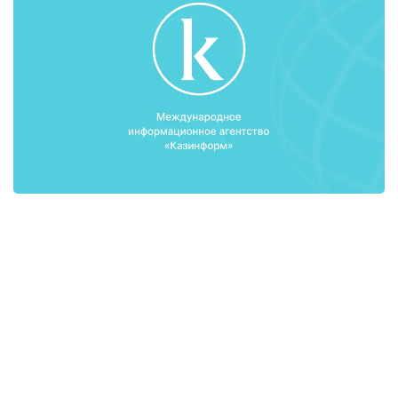
Заместитель Председателя Правления АО
«Холдинг «КазАгро» Айгуль Мухамадиева
рассказала о развитии женского
предпринимательства в сельском хозяйстве
Казахстана. Согласно статистическим данным, в
Казахстане большое количество занятых в
экономике женщин приходится на аграрную
отрасль. Она входит в тройку наиболее