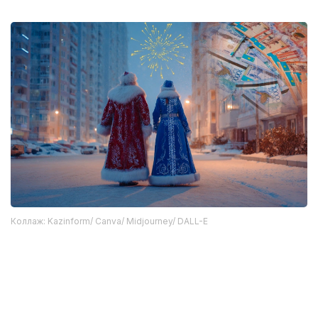
Коллаж: Kazinform/ Canva/ Midjourney/ DALL-E
Ранее мы рассказывали сколько в разных городах
Казахстана люди заплатят за
новогодний
корпоратив
и
праздничную елку
.