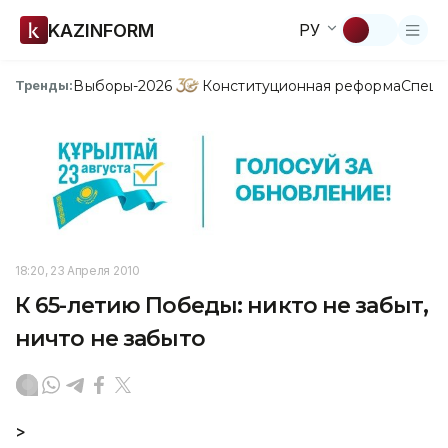
KAZINFORM
РУ
Выборы-2026
Конституционная реформа
Спецп
Тренды:
18:20, 23 Апреля 2010
К 65-летию Победы: никто не забыт,
ничто не забыто
>