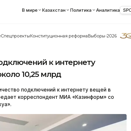
В мире
Казахстан
Политика
Аналитика
SP
е
Спецпроекты
Конституционная реформа
Выборы-2026
подключений к интернету
коло 10,25 млрд
ичество подключений к интернету вещей в
ередает корреспондент МИА «Казинформ» со
уа».