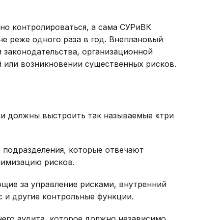
но контролироваться, а сама СУРиВК
не реже одного раза в год. Внеплановый
 законодательства, организационной
й или возникновении существенных рисков.
зи должны выстроить так называемые «три
е подразделения, которые отвечают
нимизацию рисков.
ющие за управление рисками, внутренний
с и другие контрольные функции.
него аудита, которое должно независимо