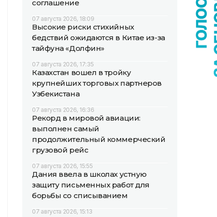
соглашение
07 августа 2026, 18:09
Высокие риски стихийных
бедствий ожидаются в Китае из-за
тайфуна «Долфин»
07 августа 2026, 17:35
Казахстан вошел в тройку
крупнейших торговых партнеров
Узбекистана
07 августа 2026, 16:36
Рекорд в мировой авиации:
выполнен самый
продолжительный коммерческий
грузовой рейс
07 августа 2026, 15:55
Дания ввела в школах устную
защиту письменных работ для
борьбы со списыванием
07 августа 2026, 15:13