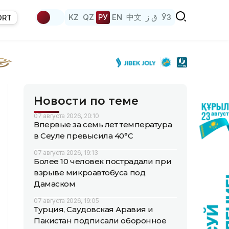
KZ
QZ
РУ
EN
中文
ق ز
ЎЗ
ORT
Новости по теме
07 августа 2026, 20:10
Впервые за семь лет температура
в Сеуле превысила 40°C
07 августа 2026, 19:13
Более 10 человек пострадали при
взрыве микроавтобуса под
Дамаском
07 августа 2026, 19:05
Турция, Саудовская Аравия и
Пакистан подписали оборонное