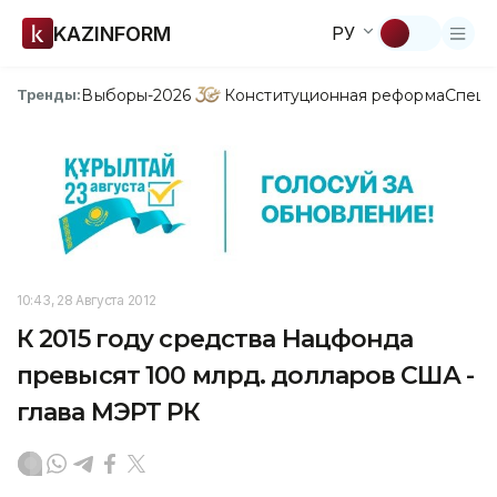
KAZINFORM
РУ
Выборы-2026
Конституционная реформа
Спецп
Тренды:
10:43, 28 Августа 2012
К 2015 году средства Нацфонда
превысят 100 млрд. долларов США -
глава МЭРТ РК