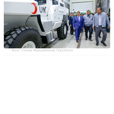
Фото: Солтан Жексенбеков / Kazinform
Предприятие выпускает бронированные колесные
машины Arlan и Alan-2, семейство боевых
бронированных машин Barys в конфигурациях
4×4, 6×6 и 8×8, а также перспективную
плавающую колесную платформу Terrex-Barys-A
8×8.