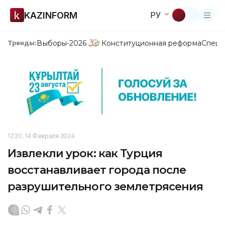
KAZINFORM
РУ
Выборы-2026
Конституционная реформа
Спецп
Тренды:
12:20, 14 Февраля 2024
Извлекли урок: как Турция
восстанавливает города после
разрушительного землетрясения