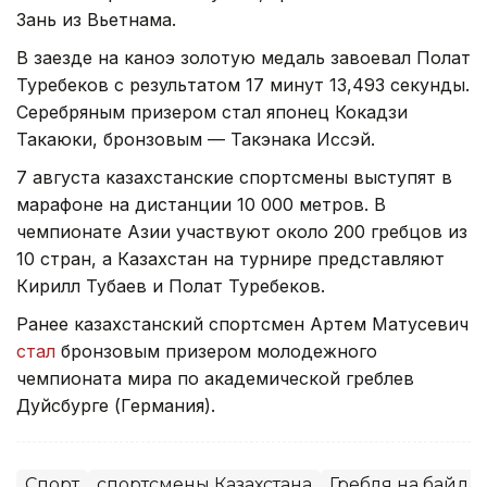
Зань из Вьетнама.
В заезде на каноэ золотую медаль завоевал Полат
Туребеков с результатом 17 минут 13,493 секунды.
Серебряным призером стал японец Кокадзи
Такаюки, бронзовым — Такэнака Иссэй.
7 августа казахстанские спортсмены выступят в
марафоне на дистанции 10 000 метров. В
чемпионате Азии участвуют около 200 гребцов из
10 стран, а Казахстан на турнире представляют
Кирилл Тубаев и Полат Туребеков.
Ранее казахстанский спортсмен Артем Матусевич
стал
бронзовым призером молодежного
чемпионата мира по академической греблев
Дуйсбурге (Германия).
Спорт
спортсмены Казахстана
Гребля на байда