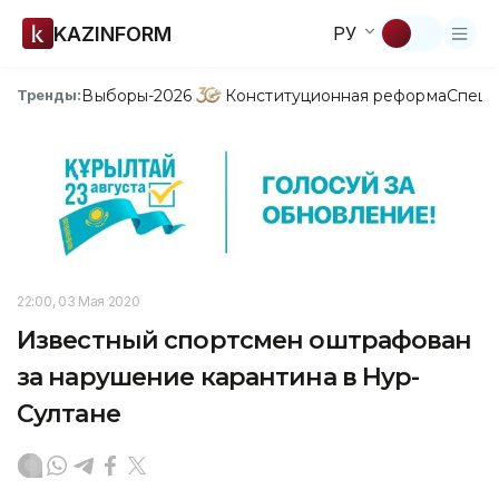
KAZINFORM
РУ
Выборы-2026
Конституционная реформа
Спецп
Тренды:
22:00, 03 Мая 2020
Известный спортсмен оштрафован
за нарушение карантина в Нур-
Султане