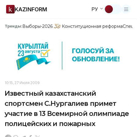
KAZINFORM
РУ
Выборы-2026
Конституционная реформа
Спецп
Тренды:
10:15, 27 Июля 2009
Известный казахстанский
спортсмен С.Нургалиев примет
участие в 13 Всемирной олимпиаде
полицейских и пожарных