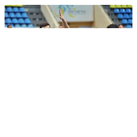
Фото: astanabasket.kz
По словам председателя Комитета по делам
спорта и физической культуры МТС РК Руслана
Есеналина, в последние годы результаты
выступлений клуба на международной арене
не соответствовали поставленным задачам