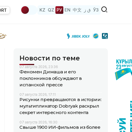
KZ
QZ
РУ
EN
中文
ق ز
ЎЗ
ORT
Новости по теме
07 августа 2026, 23:36
Феномен Димаша и его
поклонников обсуждают в
испанской прессе
07 августа 2026, 17:11
Рисунки превращаются в истории:
мультипликатор Dobryak раскрыл
секрет интересного контента
07 августа 2026, 16:30
Свыше 1900 ИИ-фильмов из более