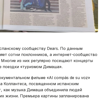
испанскому сообществу Dears. По данным
няет сотни поклонников, а интернет-сообщество
. Многие из них регулярно посещают концерты
ие поездки «туризмом Димаша».
окументальном фильме «Al compás de su voz»
да Коллантеса, посвященном испанским
т, как музыка Димаша объединила людей
 их жизни. Премьера картины запланирована