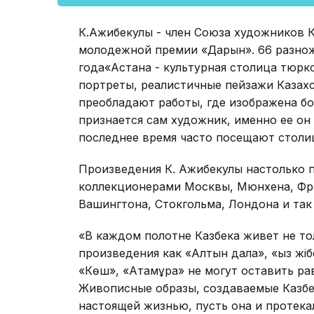
К.Ажибекулы - член Союза художников К
молодежной премии «Дарын». 66 разнож
года«Астана - культурная столица тюркс
портреты, реалистичные пейзажи Казахс
преобладают работы, где изображена бо
признается сам художник, именно ее он
последнее время часто посещают столиц
Произведения К. Ажибекулы настолько 
коллекционерами Москвы, Мюнхена, Фра
Вашингтона, Стокгольма, Лондона и так 
«В каждом полотне Казбека живет не то
произведения как «Алтын дала», «Қыз жіб
«Көш», «Атамұра» не могут оставить ра
Живописные образы, создаваемые Казбек
настоящей жизнью, пусть она и протека