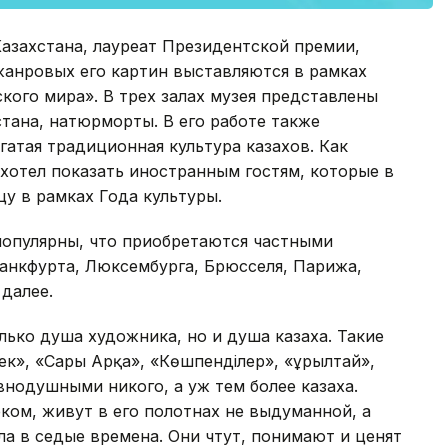
азахстана, лауреат Президентской премии,
анровых его картин выставляются в рамках
кого мира». В трех залах музея представлены
тана, натюрморты. В его работе также
гатая традиционная культура казахов. Как
 хотел показать иностранным гостям, которые в
у в рамках Года культуры.
популярны, что приобретаются частными
нкфурта, Люксембурга, Брюсселя, Парижа,
далее.
лько душа художника, но и душа казаха. Такие
ек», «Сары Арқа», «Көшпенділер», «Құрылтай»,
внодушными никого, а уж тем более казаха.
ом, живут в его полотнах не выдуманной, а
ла в седые времена. Они чтут, понимают и ценят