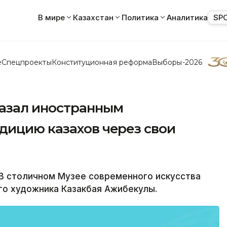
В мире
Казахстан
Политика
Аналитика
SP
е
Спецпроекты
Конституционная реформа
Выборы-2026
азал иностранным
дицию казахов через свои
В столичном Музее современного искусства
го художника Казакбая Ажибекулы.