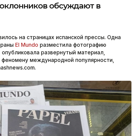
оклонников обсуждают в
илось на страницах испанской прессы. Одна
страны
El Mundo
разместила фотографию
и опубликовала развернутый материал,
и феномену международной популярности,
mashnews.com.