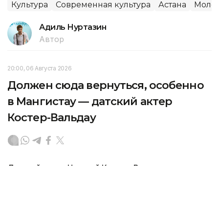
Культура
Современная культура
Астана
Моло
Адиль Нуртазин
Автор
20:00, 06 Августа 2026
Должен сюда вернуться, особенно
в Мангистау — датский актер
Костер-Вальдау
Датский актер Николай Костер-Вальдау,
прибывший в Астану для участия в Comic Con
Astana 2026, поделился первыми впечатлениями
о Казахстане, передает корреспондент агентства
Kazinform.