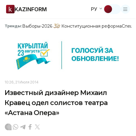
KAZINFORM
РУ
Выборы-2026
Конституционная реформа
Спецп
Тренды:
10:26, 21 Июля 2014
Известный дизайнер Михаил
Кравец одел солистов театра
«Астана Опера»