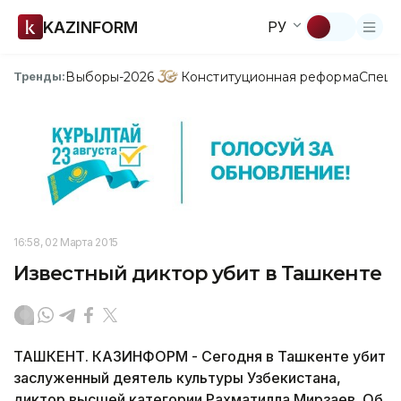
KAZINFORM
РУ
Выборы-2026
Конституционная реформа
Спецп
Тренды:
16:58, 02 Марта 2015
Известный диктор убит в Ташкенте
ТАШКЕНТ. КАЗИНФОРМ - Сегодня в Ташкенте убит
заслуженный деятель культуры Узбекистана,
диктор высшей категории Рахматилла Мирзаев. Об