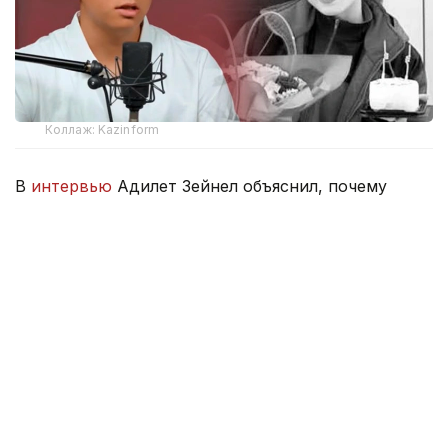
Коллаж: Kazinform
В
интервью
Адилет Зейнел объяснил, почему
решил сохранить процессуальный статус.
— Раз уж я начал это дело, хочу довести
его до конца. Я уже прошел все инстанции,
сам инициировал этот процесс и намерен
завершить его. У нас в Казахстане говорят:
если начал — доводи до конца, если ты
мужчина. Если завтра я откажусь, скажут:
«Он создал вторую семью и теперь
отказывается от всего». Это вызовет
новую волну хейта. Но я продолжаю не