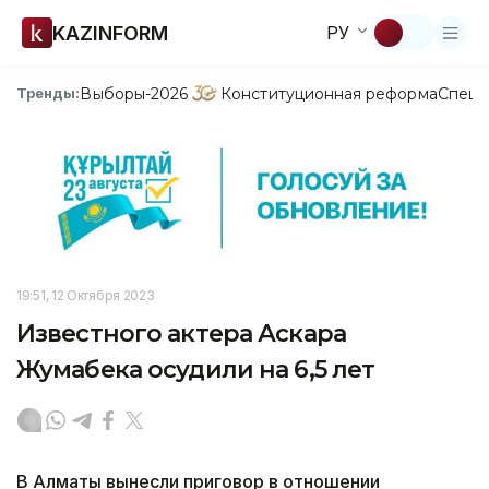
KAZINFORM
РУ
Выборы-2026
Конституционная реформа
Спецп
Тренды:
19:51, 12 Октября 2023
Известного актера Аскара
Жумабека осудили на 6,5 лет
В Алматы вынесли приговор в отношении