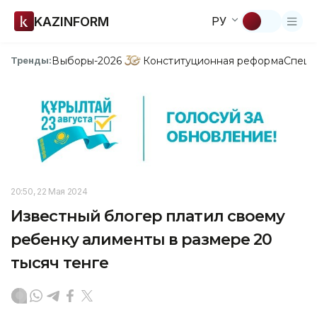
KAZINFORM
РУ
Выборы-2026
Конституционная реформа
Спецп
Тренды:
20:50, 22 Мая 2024
Известный блогер платил своему
ребенку алименты в размере 20
тысяч тенге