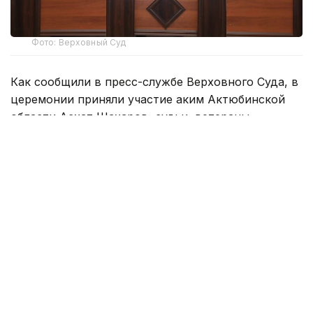
Фото: Верховный Суд
Как сообщили в пресс-службе Верховного Суда, в
церемонии приняли участие аким Актюбинской
области Асхат Шахаров, судьи, ветераны
судебной системы, руководители
правоохранительных и государственных органов,
а также сотрудники судов региона.
Поздравив Алибека Ахметова с назначением,
председатель Верховного Суда выразил
уверенность, что его профессиональный опыт и
организаторские качества будут способствовать
дальнейшему повышению эффективности работы
областного суда, укреплению единообразия
судебной практики и реализации задач по