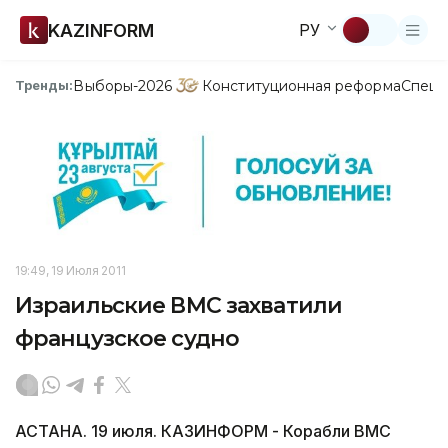
KAZINFORM
РУ
Выборы-2026
Конституционная реформа
Спецп
Тренды:
19:49, 19 Июля 2011
Израильские ВМС захватили
французское судно
АСТАНА. 19 июля. КАЗИНФОРМ - Корабли ВМС