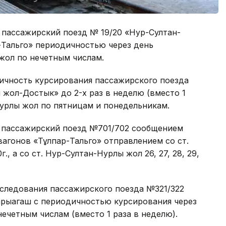
ый пассажирский поезд № 19/20 «Нур-Султан-
-Тальго» периодичностью через день
жол по нечетным числам.
одичность курсирования пассажирского поезда
жол-Достык» до 2-х раз в неделю (вместо 1
Нурлы жол по пятницам и понедельникам.
в пассажирский поезд №701/702 сообщением
вагонов «Тұлпар-Тальго» отправлением со ст.
0г., а со ст. Нур-Султан-Нурлы жол 26, 27, 28, 29,
т следования пассажирского поезда №321/322
арыагаш с периодичностью курсирования через
нечетным числам (вместо 1 раза в неделю).