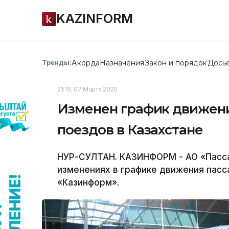
KAZINFORM
Акорда
Назначения
Закон и порядок
Дось
Тренды:
21:19, 07 Марта 2020
Изменен график движени
поездов в Казахстане
НУР-СУЛТАН. КАЗИНФОРМ - АО «Пасс
изменениях в графике движения пас
«Казинформ».