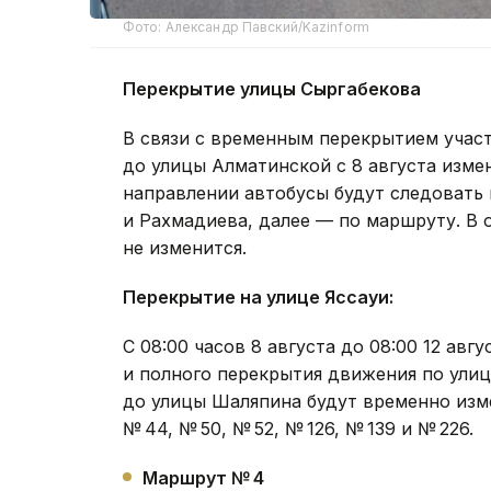
Фото: Александр Павский/Kazinform
Перекрытие улицы Сыргабекова
В связи с временным перекрытием учас
до улицы Алматинской с 8 августа изм
направлении автобусы будут следовать
и Рахмадиева, далее — по маршруту. В
не изменится.
Перекрытие на улице Яссауи:
С 08:00 часов 8 августа до 08:00 12 ав
и полного перекрытия движения по улиц
до улицы Шаляпина будут временно изм
№ 44, № 50, № 52, № 126, № 139 и № 226.
Маршрут № 4