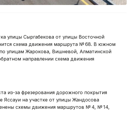
тка улицы Сыргабекова от улицы Восточной
енится схема движения маршрута № 68. В южном
 по улицам Жарокова, Вишневой, Алматинской
 обратном направлении схема движения
густа из-за фрезерования дорожного покрытия
е Яссауи на участке от улицы Жандосова
енены схемы движения маршрутов № 4, № 14,