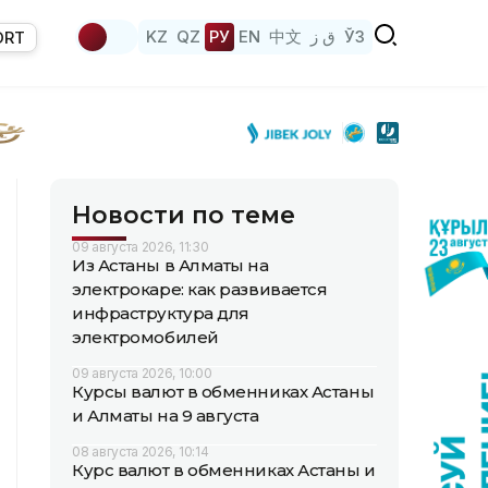
KZ
QZ
РУ
EN
中文
ق ز
ЎЗ
ORT
Новости по теме
09 августа 2026, 11:30
Из Астаны в Алматы на
электрокаре: как развивается
инфраструктура для
электромобилей
09 августа 2026, 10:00
Курсы валют в обменниках Астаны
и Алматы на 9 августа
08 августа 2026, 10:14
Курс валют в обменниках Астаны и