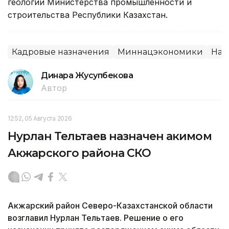
геологии Министерства промышленности и
строительства Республики Казахстан.
Кадровые назначения
Миннацэкономики
Наз
Динара Жусупбекова
Автор
12:52, 05 Августа 2026
Нурлан Тельтаев назначен акимом
Акжарского района СКО
Акжарский район Северо-Казахстанской области
возглавил Нурлан Тельтаев. Решение о его