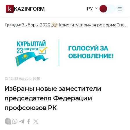
KAZINFORM
РУ
Выборы-2026
Конституционная реформа
Спецп
Тренды:
15:45, 22 Августа 2019
Избраны новые заместители
председателя Федерации
профсоюзов РК