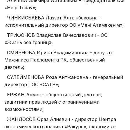
·
АЛИЕВА Эльмира Айташевна - председатель ОФ
«Help Today»;
·
ЧИНКИСБАЕВА Лаззат Алтынбековна -
исполнительный директор ОО «Менің Атамекенім»;
·
ТРИФОНОВ Владислав Вячеславович - ОО
«Жизнь без границ»;
·
СМИРНОВА Ирина Владимировна - депутат
Мажилиса Парламента РК, общественный
деятель;
·
СУЛЕЙМЕНОВА Роза Айтжановна - генеральный
директор ТОО «САТР»;
·
ЕРЖАН Алмаз - общественный деятель,
защитник прав людей с ограниченными
возможностями;
·
ЖАНДОСОВ Ораз Алиевич - директор Центра
экономического анализа «Ракурс», экономист;