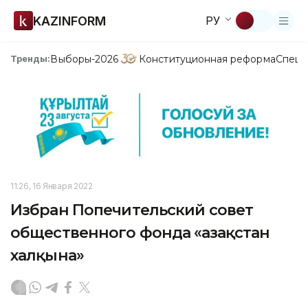
KAZINFORM
РУ
Выборы-2026
Конституционная реформа
Спецп
Тренды:
11:26, 16 Января 2022
Избран Попечительский совет
общественного фонда «Қазақстан
халқына»