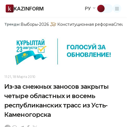
KAZINFORM
РУ
Выборы-2026
Конституционная реформа
Спецп
Тренды:
11:21, 18 Марта 2010
Из-за снежных заносов закрыты
четыре областных и восемь
республиканских трасс из Усть-
Каменогорска