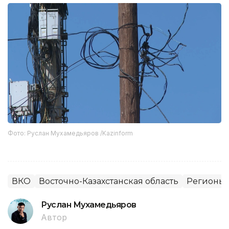
Фото: Руслан Мухамедьяров /Kazinform
ВКО
Восточно-Казахстанская область
Регионы 
Руслан Мухамедьяров
Автор