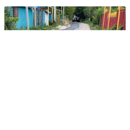
Кадр из видео
Автор публикации назвал укладку асфальта
«издевательством над местными жителями»,
однако выразил надежду, что заказчик обратит
внимание на ситуацию, а подрядная организация
устранит все выявленные недостатки.