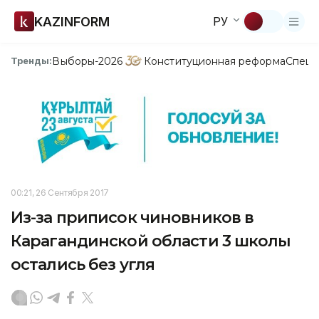
KAZINFORM
РУ
Выборы-2026
Конституционная реформа
Спецп
Тренды:
00:21, 26 Сентября 2017
Из-за приписок чиновников в
Карагандинской области 3 школы
остались без угля