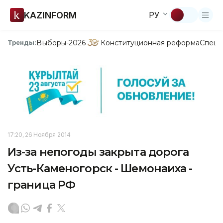
KAZINFORM
РУ
Выборы-2026
Конституционная реформа
Спецп
Тренды:
17:20, 26 Ноября 2014
Из-за непогоды закрыта дорога
Усть-Каменогорск - Шемонаиха -
граница РФ