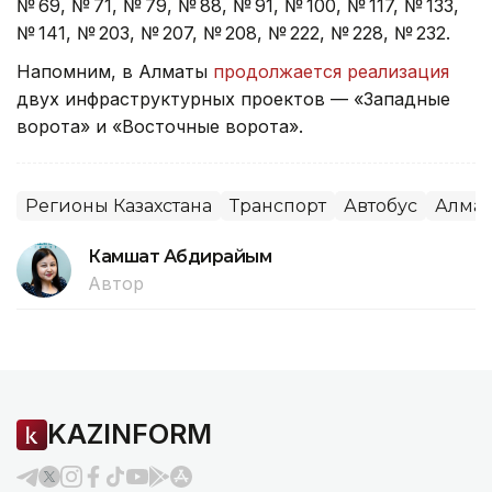
№ 69, № 71, № 79, № 88, № 91, № 100, № 117, № 133,
№ 141, № 203, № 207, № 208, № 222, № 228, № 232.
Напомним, в Алматы
продолжается реализация
двух инфраструктурных проектов — «Западные
ворота» и «Восточные ворота».
Регионы Казахстана
Транспорт
Автобус
Алма
Камшат Абдирайым
Автор
KAZINFORM