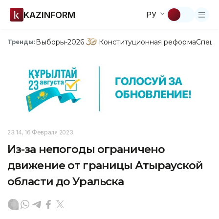
KAZINFORM
РУ
Выборы-2026
Конституционная реформа
Спецп
Тренды:
23:14, 16 Февраля 2023
Из-за непогоды ограничено
движение от границы Атырауской
области до Уральска