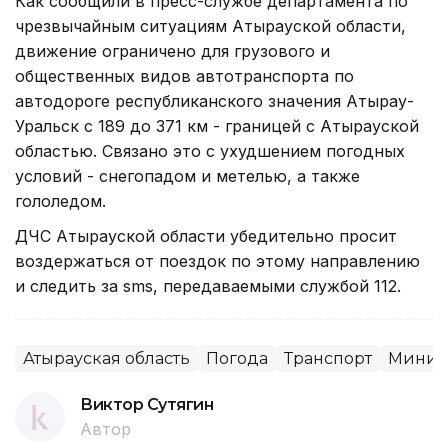
Как сообщили в пресс-службе департамента по
чрезвычайным ситуациям Атырауской области,
движение ограничено для грузового и
общественных видов автотранспорта по
автодороге республиканского значения Атырау-
Уральск с 189 до 371 км - границей с Атырауской
областью. Связано это с ухудшением погодных
условий - снегопадом и метелью, а также
гололедом.
ДЧС Атырауской области убедительно просит
воздержаться от поездок по этому направлению
и следить за sms, передаваемыми службой 112.
Атырауская область
Погода
Транспорт
Минист
Виктор Сутягин
Автор