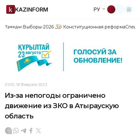
KAZINFORM
РУ
Выборы-2026
Конституционная реформа
Спецп
Тренды:
01:00, 18 Февраля 2023
Из-за непогоды ограничено
движение из ЗКО в Атыраускую
область