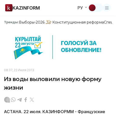
KAZINFORM
РУ
Выборы-2026
Конституционная реформа
Спецп
Тренды:
08:37, 22 Июля 2013
Из воды выловили новую форму
жизни
АСТАНА. 22 июля. КАЗИНФОРММ - Французские