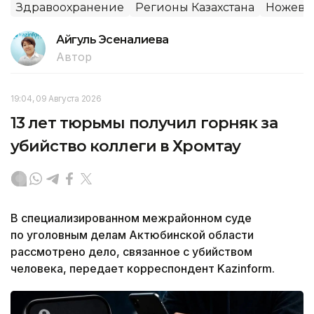
Здравоохранение
Регионы Казахстана
Ножевы
Айгуль Эсеналиева
Автор
19:04, 09 Августа 2026
13 лет тюрьмы получил горняк за
убийство коллеги в Хромтау
В специализированном межрайонном суде
по уголовным делам Актюбинской области
рассмотрено дело, связанное с убийством
человека, передает корреспондент Kazinform.