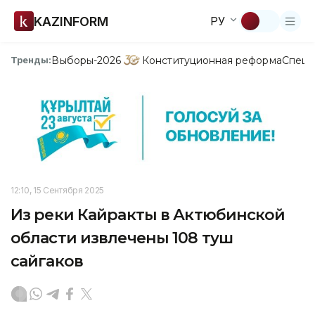
KAZINFORM
РУ
Выборы-2026
Конституционная реформа
Спецп
Тренды:
12:10, 15 Сентября 2025
Из реки Кайракты в Актюбинской
области извлечены 108 туш
сайгаков