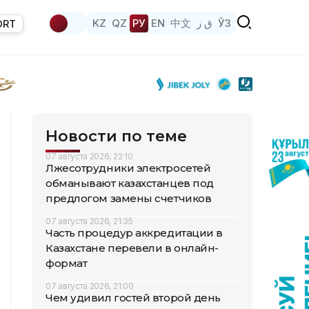
KZ
QZ
РУ
EN
中文
ق ز
ЎЗ
ORT
Новости по теме
07 августа 2026, 22:10
Лжесотрудники электросетей
обманывают казахстанцев под
предлогом замены счетчиков
07 августа 2026, 21:35
Часть процедур аккредитации в
Казахстане перевели в онлайн-
формат
07 августа 2026, 21:00
Чем удивил гостей второй день