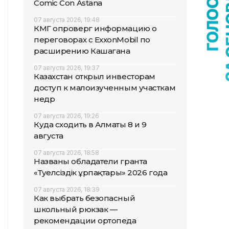
Comic Con Astana
07 августа 2026, 19:48
КМГ опроверг информацию о
переговорах с ExxonMobil по
расширению Кашагана
07 августа 2026, 19:37
Казахстан открыл инвесторам
доступ к малоизученным участкам
недр
07 августа 2026, 19:26
Куда сходить в Алматы 8 и 9
августа
07 августа 2026, 18:58
Названы обладатели гранта
«Тәуелсіздік ұрпақтары» 2026 года
07 августа 2026, 18:39
Как выбрать безопасный
школьный рюкзак —
рекомендации ортопеда