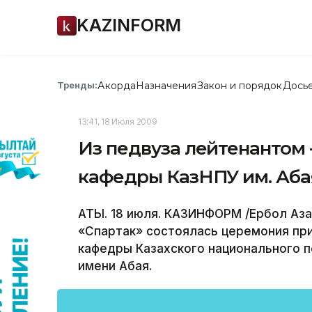
KAZINFORM
Акорда
Назначения
Закон и порядок
Дось
Тренды:
13:41, 18 Июля 2009
Из педвуза лейтенантом 
кафедры КазНПУ им. Аба
АТЫ. 18 июля. КАЗИНФОРМ /Ербол Аза
«Спартак» состоялась церемония при
кафедры Казахского национального п
имени Абая.