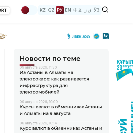
KZ
QZ
РУ
EN
中文
ق ز
ЎЗ
ORT
Новости по теме
09 августа 2026, 11:30
Из Астаны в Алматы на
электрокаре: как развивается
инфраструктура для
электромобилей
09 августа 2026, 10:00
Курсы валют в обменниках Астаны
и Алматы на 9 августа
08 августа 2026, 10:14
Курс валют в обменниках Астаны и