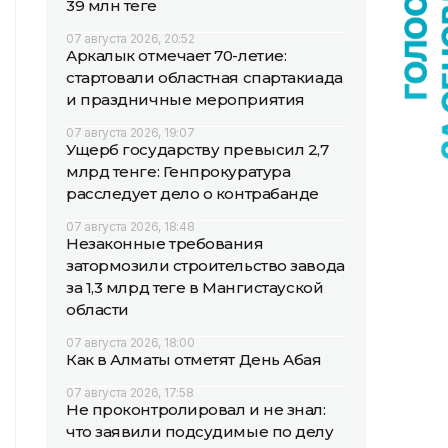
39 млн теңге
07 августа 2026, 20:52
Аркалык отмечает 70-летие:
стартовали областная спартакиада
и праздничные мероприятия
07 августа 2026, 19:07
Ущерб государству превысил 2,7
млрд тенге: Генпрокуратура
расследует дело о контрабанде
07 августа 2026, 18:48
Незаконные требования
затормозили строительство завода
за 1,3 млрд теңге в Мангистауской
области
07 августа 2026, 18:00
Как в Алматы отметят День Абая
07 августа 2026, 17:58
Не проконтролировал и не знал:
что заявили подсудимые по делу