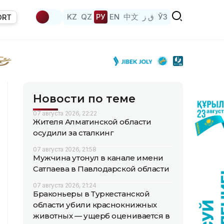
KZ
QZ
РУ
EN
中文
ق ز
ЎЗ
ORT
Новости по теме
07 августа 2026, 22:22
Жителя Алматинской области
осудили за сталкинг
07 августа 2026, 21:58
Мужчина утонул в канале имени
Сатпаева в Павлодарской области
07 августа 2026, 21:24
Браконьеры в Туркестанской
области убили краснокнижных
животных — ущерб оценивается в