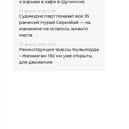
о взрыве в кафе в Щучинске
07 августа 2026, 17:32
Судмедэксперт показал все 35
ранений Нурай Серикбай — на
манекене не осталось живого
места
07 августа 2026, 17:00
Реконструкция трассы Кызылорда
– Жезказган: 192 км уже открыты
для движения