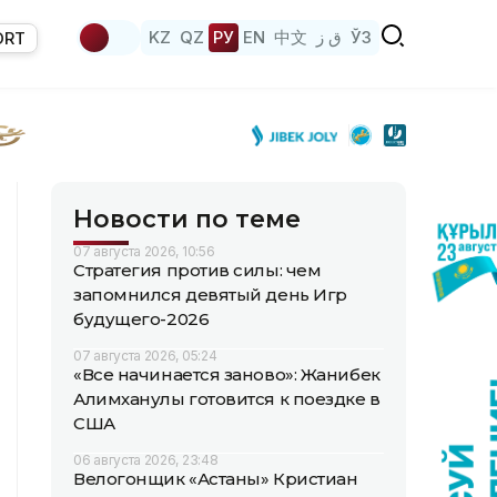
KZ
QZ
РУ
EN
中文
ق ز
ЎЗ
ORT
Новости по теме
07 августа 2026, 10:56
Стратегия против силы: чем
запомнился девятый день Игр
будущего-2026
07 августа 2026, 05:24
«Все начинается заново»: Жанибек
Алимханулы готовится к поездке в
США
06 августа 2026, 23:48
Велогонщик «Астаны» Кристиан