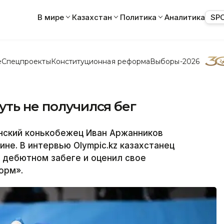
В мире
Казахстан
Политика
Аналитика
SP
е
Спецпроекты
Конституционная реформа
Выборы-2026
уть не получился бег
нский конькобежец Иван Аржанников
ине. В интервью Olympic.kz казахстанец
в дебютном забеге и оценил свое
орм».