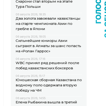
Скарони стал вторым на этапе
Тура Польши
06 августа 2026, 18:35
Два золота завоевали казахстанцы
на старте чемпионата Азии по
гребле в Япони
06 августа 2026, 18:05
Сильнейшие юниоры Азии
сыграют в Алматы за шанс попасть
на «Ролан Гаррос»
06 августа 2026, 17:16
WBC принял ряд решений после
побед казахстанских боксеров
06 августа 2026, 15:17
Юношеская сборная Казахстана по
водному поло одержала вторую
победу на ЧМ
06 августа 2026, 14:55
Елена Рыбакина вышла в третий