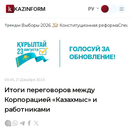
KAZINFORM
РУ
Выборы-2026
Конституционная реформа
Спецп
Тренды:
09:45, 21 Декабря 2024
Итоги переговоров между
Корпорацией «Казахмыс» и
работниками