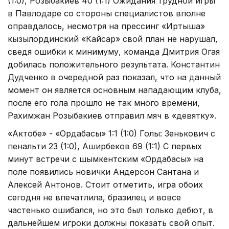
(1:0), Розыбакиев 40 (1:1) Ожидания трудной игры
в Павлодаре со стороны специалистов вполне
оправдалось, несмотря на прессинг «Иртыша»
кызылординский «Кайсар» свой план не нарушал,
сведя ошибки к минимуму, команда Дмитрия Огая
добилась положительного результата. Константин
Дудченко в очередной раз показал, что на данный
момент он является основным нападающим клуба,
после его гола прошло не так много времени,
Рахимжан Розыбакиев отправил мяч в «девятку».
«Актобе» - «Ордабасы» 1:1 (1:0) Голы: Зенькович с
пенальти 23 (1:0), Аширбеков 69 (1:1) С первых
минут встречи с шымкентским «Ордабасы» на
поле появились новички Андерсон Сантана и
Алексей Антонов. Стоит отметить, игра обоих
сегодня не впечатлила, бразилец и вовсе
частенько ошибался, но это был только дебют, в
дальнейшем игроки должны показать свой опыт.